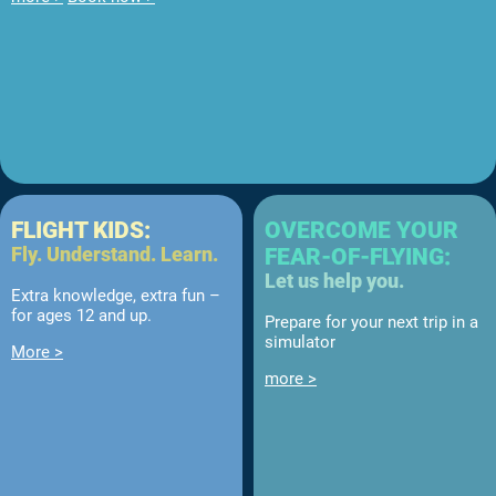
FLIGHT KIDS:
OVERCOME YOUR
Fly. Understand. Learn.
FEAR-OF-FLYING:
Let us help you.
Extra knowledge, extra fun –
for ages 12 and up.
Prepare for your next trip in a
simulator
More >
more >