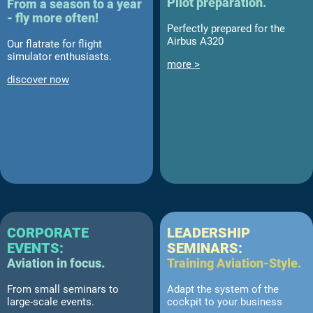
Pilot preparation.
From a season to a year
- fly more often!
Perfectly prepared for the
Airbus A320
Our flatrate for flight
simulator enthusiasts.
more >
discover now
CORPORATE
LEADERSHIP
EVENTS:
SEMINARS:
Aviation in focus.
Training Aviation-Style.
From small seminars to
Adapt the system of the
large-scale events.
cockpit to your business