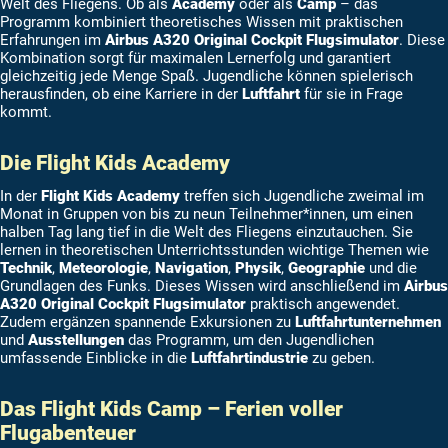
Welt des Fliegens. Ob als
Academy
oder als
Camp
– das
Programm kombiniert theoretisches Wissen mit praktischen
Erfahrungen im
Airbus A320 Original Cockpit Flugsimulator
. Diese
Kombination sorgt für maximalen Lernerfolg und garantiert
gleichzeitig jede Menge Spaß. Jugendliche können spielerisch
herausfinden, ob eine Karriere in der
Luftfahrt
für sie in Frage
kommt.
Die Flight Kids Academy
In der
Flight Kids Academy
treffen sich Jugendliche zweimal im
Monat in Gruppen von bis zu neun Teilnehmer*innen, um einen
halben Tag lang tief in die Welt des Fliegens einzutauchen. Sie
lernen in theoretischen Unterrichtsstunden wichtige Themen wie
Technik
,
Meteorologie
,
Navigation
,
Physik
,
Geographie
und die
Grundlagen des Funks. Dieses Wissen wird anschließend im
Airbus
A320 Original Cockpit Flugsimulator
praktisch angewendet.
Zudem ergänzen spannende Exkursionen zu
Luftfahrtunternehmen
und
Ausstellungen
das Programm, um den Jugendlichen
umfassende Einblicke in die
Luftfahrtindustrie
zu geben.
Das Flight Kids Camp – Ferien voller
Flugabenteuer