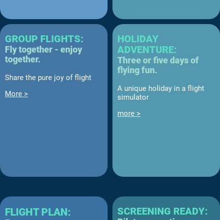
GROUP FLIGHTS:
HOLIDAY
Fly together - enjoy
ADVENTURE:
together.
Three or five days of
flying fun.
Share the pure joy of flight
A unique holiday in a flight
More >
simulator
more >
SCREENING READY:
FLIGHT PLAN: