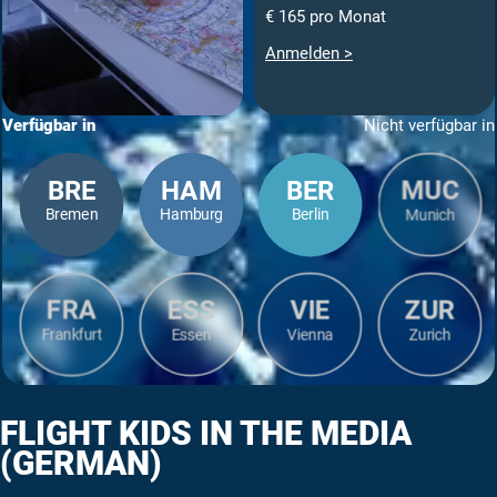
€ 165 pro Monat
Anmelden >
Verfügbar in
Nicht verfügbar in
BRE
HAM
BER
MUC
Bremen
Hamburg
Berlin
Munich
FRA
ESS
VIE
ZUR
Frankfurt
Essen
Vienna
Zurich
FLIGHT KIDS IN THE MEDIA
(GERMAN)