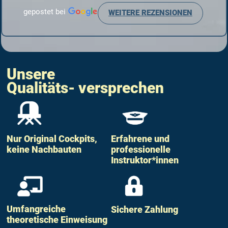
ist. Dann
verständlich erklärt. Wir haben uns bestens
 selber hat
gepostet bei
aufgehoben gefühlt und können das Erlebnis
WEITERE REZENSIONEN
 einem
uneingeschränkt weiterempfehlen!
hier gab es
chtigsten
d 2 Mal vom
et und zum
f New York,
chön war.
inmal
Unsere
 jedoch raus
esondere
Qualitäts- versprechen
iese lässt
 durchleben.
ches
Nur Original Cockpits,
Erfahrene und
keine Nachbauten
professionelle
Instruktor*innen
Umfangreiche
Sichere Zahlung
theoretische Einweisung