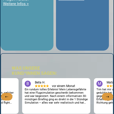
Weitere Infos >
WAS UNSERE
KUND*INNEN SAGEN:
Bella H.
Mats
B
M
★★★★★
vor einem Monat
★★
Ein rundum tolles Erlebnis! Mein Lebensgefährte
Tim hat mir al
n, welcher
hat eine Flugsimulation geschenkt bekommen
geduldig hat
⇠
⇢
bt. Er war
und war begeistert. Nach einem informativen 30-
gegeben alles selbe
nis. Der
minütigen Briefing ging es direkt in die 1 Stündige
Erfahrung, vo
d flight
Simulation – alles war sehr realistisch und hat
Richtung geht
t und
unglaublich viel Spaß gemacht. Ein besonderes
allem aber Pi
entlichen
Dankeschön an unseren Piloten Tim. Er war super
kurzes
freundlich, sympathisch und hat alles