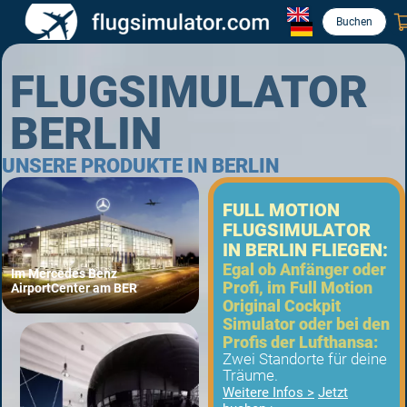
Buchen
FLUGSIMULATOR
BERLIN
UNSERE PRODUKTE IN BERLIN
FULL MOTION
FLUGSIMULATOR
IN BERLIN FLIEGEN:
Egal ob Anfänger oder
Im Mercedes Benz
Profi, im Full Motion
AirportCenter am BER
Original Cockpit
Simulator oder bei den
Profis der Lufthansa:
Zwei Standorte für deine
Träume.
Weitere Infos >
Jetzt