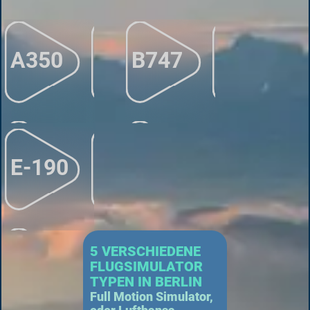
A350
B747
E-190
5 VERSCHIEDENE
FLUGSIMULATOR
TYPEN IN BERLIN
Full Motion Simulator,