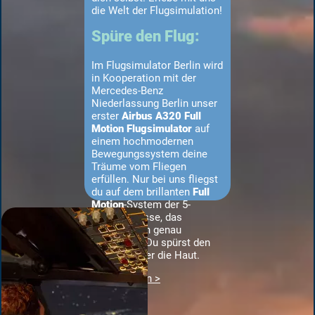
die Welt der Flugsimulation!
Spüre den Flug:
Im Flugsimulator Berlin wird
in Kooperation mit der
Mercedes-Benz
Niederlassung Berlin unser
erster
Airbus A320 Full
Motion Flugsimulator
auf
einem hochmodernen
Bewegungssystem deine
Träume vom Fliegen
erfüllen. Nur bei uns fliegst
du auf dem brillanten
Full
Motion
-System der 5-
Tonnen-Klasse, das
Bewegungen genau
nachbildet. Du spürst den
Flug bis unter die Haut.
Jetzt Buchen >