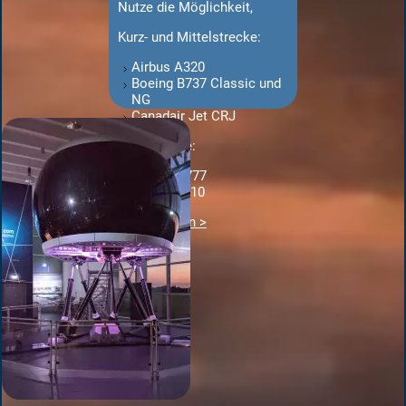
Nutze die Möglichkeit,
Kurz- und Mittelstrecke:
Airbus A320
Boeing B737 Classic und
NG
Canadair Jet CRJ
Langstrecke:
Boeing B777
Airbus A310
Jetzt Buchen >