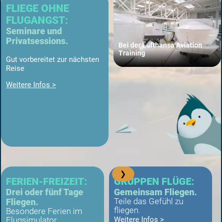
FLIEGE OHNE
FLUGANGST:
Seminare und
Privatsessions.
Bei der Lufthansa Aviation
Training
Gut vorbereitet zur nächsten
Reise
Weitere Infos >
❯
FERIEN-FREIZEIT:
GRUPPEN FLÜGE:
Drei oder fünf Tage
Gemeinsam Fliegen.
Fliegen.
Teile das Gefühl zu
fliegen.
Besondere Ferien im
Weitere Infos >
Flugsimulator