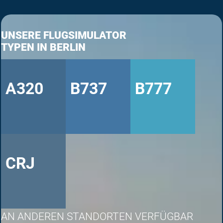
UNSERE FLUGSIMULATOR
TYPEN IN BERLIN
A320
B737
B777
CRJ
AN ANDEREN STANDORTEN VERFÜGBAR