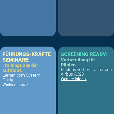
FÜHRUNGS-KRÄFTE
SCREENING READY:
SEMINARE:
Vorbereitung für
Piloten.
Trainings aus der
Bestens vorbereitet für den
Luftfahrt.
Airbus A320
Lernen vom System
Weitere Infos >
Cockpit
Weitere Infos >