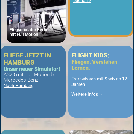
buchen >
Flugsimulator Berlin
mit Full Motion
FLIEGE JETZT IN
FLIGHT KIDS:
Fliegen. Verstehen.
HAMBURG
Lernen.
Unser neuer Simulator!
A320 mit Full Motion bei
Extrawissen mit Spaß ab 12
Mercedes-Benz
Jahren
Nach Hamburg
Weitere Infos >