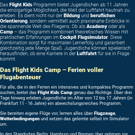
Das
Flight Kids
Programm bietet Jugendlichen ab 11 Jahren
die einzigartige Möglichkeit, die Welt der Luftfahrt hautnah zu
erleben. Es dient nicht nur der
Bildung
und
beruflichen
Orientierung
, sondern vermittelt auch praxisnahe Einblicke in
die spannende Welt des Fliegens. Ob als
Academy
oder als
Camp
– das Programm kombiniert theoretisches Wissen mit
praktischen Erfahrungen im
Cockpit Flugsimulator
. Diese
Kombination sorgt für maximalen Lernerfolg und garantiert
gleichzeitig jede Menge Spaß. Jugendliche können spielerisch
herausfinden, ob eine Karriere in der
Luftfahrt
für sie in Frage
kommt.
Das Flight Kids Camp – Ferien voller
Flugabenteuer
Für alle, die in den Ferien ein intensives und kompaktes Programm
suchen, bietet das
Flight Kids Camp
genau das Richtige. Über drei
Tage hinweg erleben Jugendliche im Alter von 12 bis 17 Jahren (in
Frankfurt 11 - 16 Jahre) ein abwechslungsreiches Programm.
Sie bereiten eigene Flüge vor, lernen alles über
Flugzeuge
,
Wetterbedingungen
und setzen das gelernte selbst im Simulator
um.
In den Standorten Berlin, Hamburg und Bremen über nehmen sie